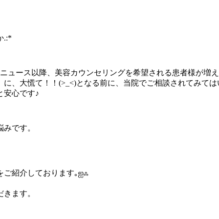
.:
*
うニ
ュース以降、
美容カウンセリングを希望される患者様が増え
】に、
大慌て！！(>_<)となる前に、当院でご相談されてみては
と安
心です♪
悩みで
す。
をご紹
介しております｡ஐஃ
だきま
す。