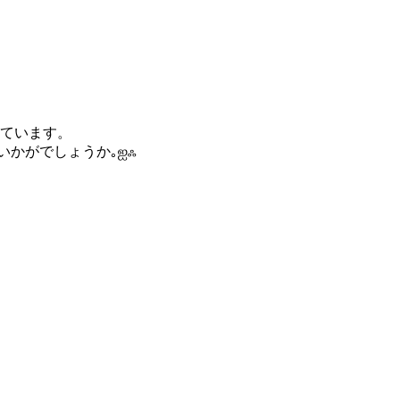
ています。
いか
がでしょうか｡ஐஃ