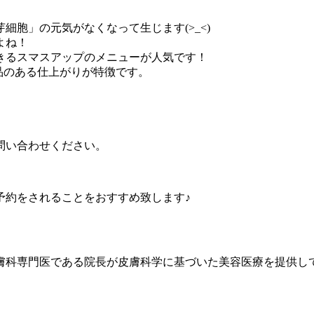
芽細胞
」の元気がなくなって生じます(>_<)
よね！
きるス
マスアップのメニューが人気です！︎
品の
ある仕上がりが特徴です。
問い合
わせください。
予約を
されることをおすすめ致します♪
膚科専
門医である院長が皮膚科学に基づいた美容医療を提供し