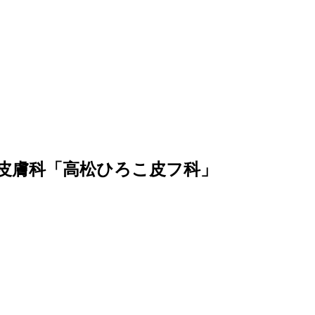
皮膚科「高松ひろこ皮フ科」