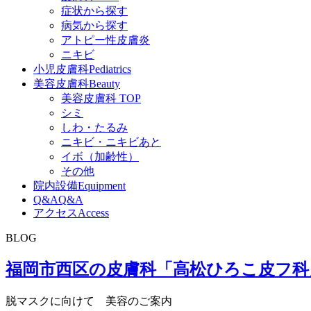
症状から探す
病気から探す
アトピー性皮膚炎
ニキビ
小児皮膚科
Pediatrics
美容皮膚科
Beauty
美容皮膚科 TOP
シミ
しわ・たるみ
ニキビ・ニキビあと
イボ（加齢性）
その他
院内設備
Equipment
Q&A
Q&A
アクセス
Access
BLOG
福岡市西区の皮膚科「高松ひろこ皮フ科
脱マスクに向けて 美容のご案内