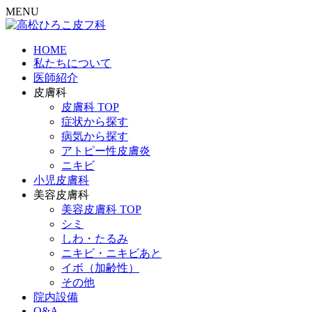
MENU
HOME
私たちについて
医師紹介
皮膚科
皮膚科 TOP
症状から探す
病気から探す
アトピー性皮膚炎
ニキビ
小児皮膚科
美容皮膚科
美容皮膚科 TOP
シミ
しわ・たるみ
ニキビ・ニキビあと
イボ（加齢性）
その他
院内設備
Q&A