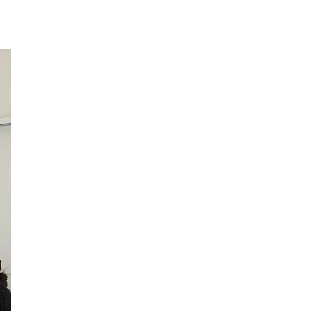
ー
カ
イ
ブ