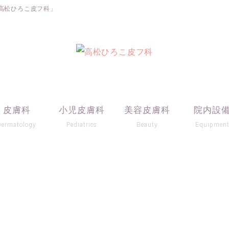
高松ひろこ皮フ科」
皮膚科
小児皮膚科
美容皮膚科
院内設
Dermatology
Pediatrics
Beauty
Equipmen
BLOG