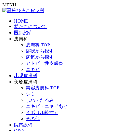
MENU
HOME
私たちについて
医師紹介
皮膚科
皮膚科 TOP
症状から探す
病気から探す
アトピー性皮膚炎
ニキビ
小児皮膚科
美容皮膚科
美容皮膚科 TOP
シミ
しわ・たるみ
ニキビ・ニキビあと
イボ（加齢性）
その他
院内設備
Q&A