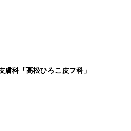
皮膚科「高松ひろこ皮フ科」