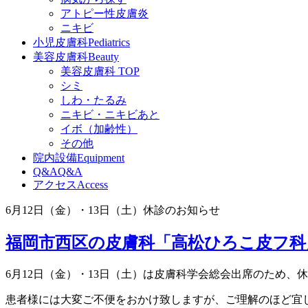
アトピー性皮膚炎
ニキビ
小児皮膚科
Pediatrics
美容皮膚科
Beauty
美容皮膚科 TOP
シミ
しわ・たるみ
ニキビ・ニキビあと
イボ（加齢性）
その他
院内設備
Equipment
Q&A
Q&A
アクセス
Access
6月12日（金）・13日（土）休診のお知らせ
福岡市西区の皮膚科「高松ひろこ皮フ科
6月12日（金）・13日（土）は皮膚科学会総会出席のため、
患者様には大変ご不便をおかけ致しますが、ご理解のほど宜