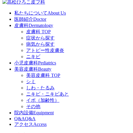
私たちについて
About Us
医師紹介
Doctor
皮膚科
Dermatology
皮膚科 TOP
症状から探す
病気から探す
アトピー性皮膚炎
ニキビ
小児皮膚科
Pediatrics
美容皮膚科
Beauty
美容皮膚科 TOP
シミ
しわ・たるみ
ニキビ・ニキビあと
イボ（加齢性）
その他
院内設備
Equipment
Q&A
Q&A
アクセス
Access