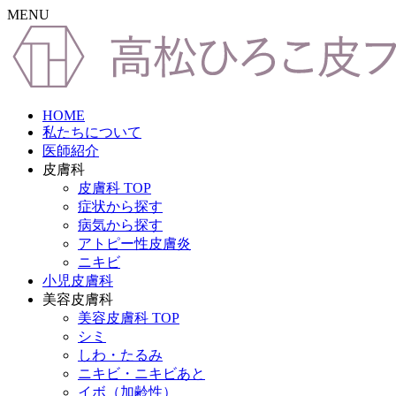
MENU
HOME
私たちについて
医師紹介
皮膚科
皮膚科 TOP
症状から探す
病気から探す
アトピー性皮膚炎
ニキビ
小児皮膚科
美容皮膚科
美容皮膚科 TOP
シミ
しわ・たるみ
ニキビ・ニキビあと
イボ（加齢性）