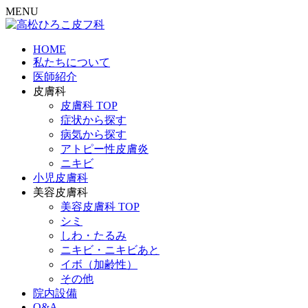
MENU
HOME
私たちについて
医師紹介
皮膚科
皮膚科 TOP
症状から探す
病気から探す
アトピー性皮膚炎
ニキビ
小児皮膚科
美容皮膚科
美容皮膚科 TOP
シミ
しわ・たるみ
ニキビ・ニキビあと
イボ（加齢性）
その他
院内設備
Q&A