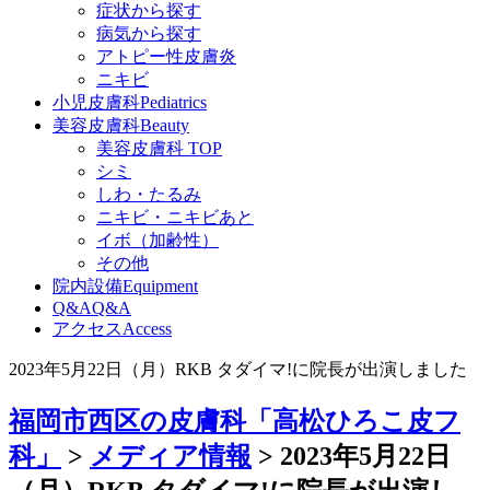
症状から探す
病気から探す
アトピー性皮膚炎
ニキビ
小児皮膚科
Pediatrics
美容皮膚科
Beauty
美容皮膚科 TOP
シミ
しわ・たるみ
ニキビ・ニキビあと
イボ（加齢性）
その他
院内設備
Equipment
Q&A
Q&A
アクセス
Access
2023年5月22日（月）RKB タダイマ!に院長が出演しました
福岡市西区の皮膚科「高松ひろこ皮フ
科」
>
メディア情報
>
2023年5月22日