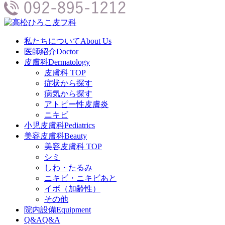
私たちについて
About Us
医師紹介
Doctor
皮膚科
Dermatology
皮膚科 TOP
症状から探す
病気から探す
アトピー性皮膚炎
ニキビ
小児皮膚科
Pediatrics
美容皮膚科
Beauty
美容皮膚科 TOP
シミ
しわ・たるみ
ニキビ・ニキビあと
イボ（加齢性）
その他
院内設備
Equipment
Q&A
Q&A