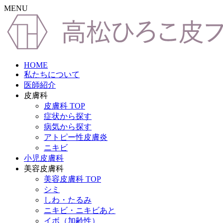
MENU
HOME
私たちについて
医師紹介
皮膚科
皮膚科 TOP
症状から探す
病気から探す
アトピー性皮膚炎
ニキビ
小児皮膚科
美容皮膚科
美容皮膚科 TOP
シミ
しわ・たるみ
ニキビ・ニキビあと
イボ（加齢性）