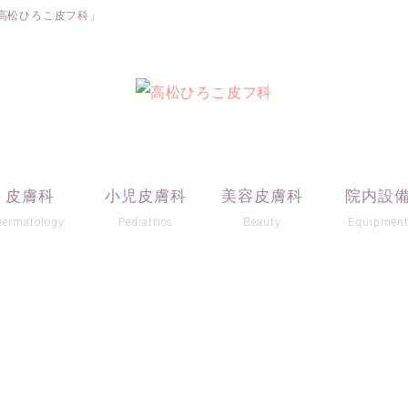
高松ひろこ皮フ科」
皮膚科
小児皮膚科
美容皮膚科
院内設
Dermatology
Pediatrics
Beauty
Equipmen
【美容部門より】