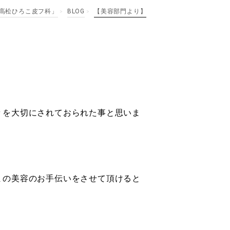
高松ひろこ皮フ科」
BLOG
【美容部門より】
>
>
々を大切にされておられた事と思いま
まの美容のお手伝いをさせて頂けると