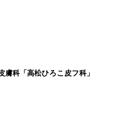
皮膚科「高松ひろこ皮フ科」