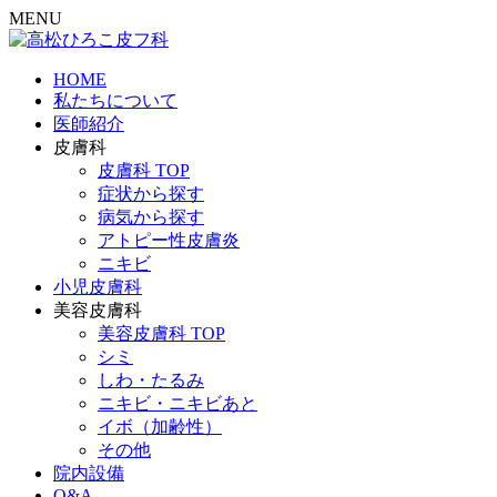
MENU
HOME
私たちについて
医師紹介
皮膚科
皮膚科 TOP
症状から探す
病気から探す
アトピー性皮膚炎
ニキビ
小児皮膚科
美容皮膚科
美容皮膚科 TOP
シミ
しわ・たるみ
ニキビ・ニキビあと
イボ（加齢性）
その他
院内設備
Q&A