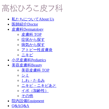
私たちについて
About Us
医師紹介
Doctor
皮膚科
Dermatology
皮膚科 TOP
症状から探す
病気から探す
アトピー性皮膚炎
ニキビ
小児皮膚科
Pediatrics
美容皮膚科
Beauty
美容皮膚科 TOP
シミ
しわ・たるみ
ニキビ・ニキビあと
イボ（加齢性）
その他
院内設備
Equipment
Q&A
Q&A